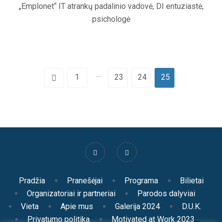
„Emplonet“ IT atrankų padalinio vadovė, DI entuziastė,
psichologė
…
1
23
24
25
Pradžia
Pranešėjai
Programa
Bilietai
Organizatoriai ir partneriai
Parodos dalyviai
Vieta
Apie mus
Galerija 2024
D.U.K.
Privatumo politika
Motivated at Work 2023