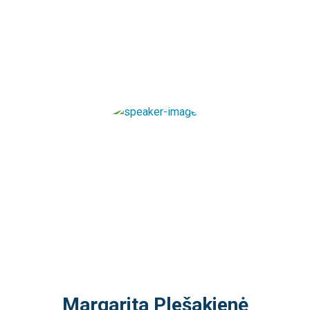
Pradžia
/
Margarita Plešakienė