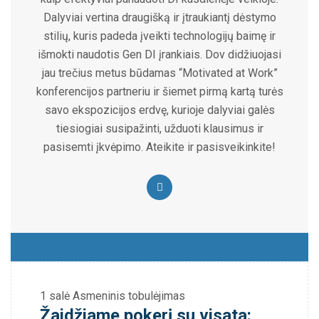
Dalyviai vertina draugišką ir įtraukiantį dėstymo
stilių, kuris padeda įveikti technologijų baimę ir
išmokti naudotis Gen DI įrankiais. Dov didžiuojasi
jau trečius metus būdamas “Motivated at Work”
konferencijos partneriu ir šiemet pirmą kartą turės
savo ekspozicijos erdvę, kurioje dalyviai galės
tiesiogiai susipažinti, užduoti klausimus ir
pasisemti įkvėpimo. Ateikite ir pasisveikinkite!
1 salė
Asmeninis tobulėjimas
Žaidžiame pokerį su visata: