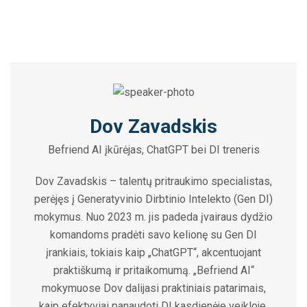
Dov Zavadskis
Befriend AI įkūrėjas, ChatGPT bei DI treneris
Dov Zavadskis – talentų pritraukimo specialistas,
perėjęs į Generatyvinio Dirbtinio Intelekto (Gen DI)
mokymus. Nuo 2023 m. jis padeda įvairaus dydžio
komandoms pradėti savo kelionę su Gen DI
įrankiais, tokiais kaip „ChatGPT“, akcentuojant
praktiškumą ir pritaikomumą. „Befriend AI“
mokymuose Dov dalijasi praktiniais patarimais,
kaip efektyviai panaudoti DI kasdienėje veikloje.