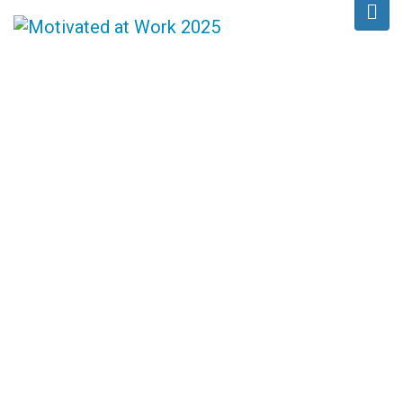
PRANEŠĖJAI
Pradžia
/
Pranešėjai
/
Dov Zavadskis