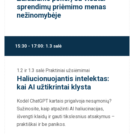
sprendimų priėmimo menas
nežinomybėje
15:30 - 17:00: 1.3 salė
1.2 ir 1.3 salė
Praktiniai užsiėmimai
Haliucionuojantis intelektas:
kai AI užtikrintai klysta
Kodėl ChatGPT kartais prigalvoja nesąmonių?
Sužinosite, kaip atpažinti AI haliucinacijas,
išvengti klaidų ir gauti tikslesnius atsakymus –
praktiškai ir be panikos.